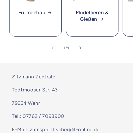
Formenbau
Modellieren &
Gießen
von
1
/
9
Zitzmann Zentrale
Todtmooser Str. 43
79664 Wehr
Tel.: 07762 / 7098900
E-Mail: zumsportfischer@t-online.de